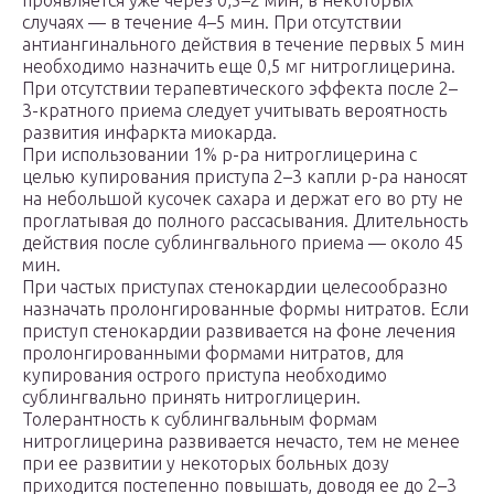
проявляется уже через 0,5–2 мин, в некоторых
случаях — в течение 4–5 мин. При отсутствии
антиангинального действия в течение первых 5 мин
необходимо назначить еще 0,5 мг нитроглицерина.
При отсутствии терапевтического эффекта после 2–
3-кратного приема следует учитывать вероятность
развития инфаркта миокарда.
При использовании 1% р-ра нитроглицерина с
целью купирования приступа 2–3 капли р-ра наносят
на небольшой кусочек сахара и держат его во рту не
проглатывая до полного рассасывания. Длительность
действия после сублингвального приема — около 45
мин.
При частых приступах стенокардии целесообразно
назначать пролонгированные формы нитратов. Если
приступ стенокардии развивается на фоне лечения
пролонгированными формами нитратов, для
купирования острого приступа необходимо
сублингвально принять нитроглицерин.
Толерантность к сублингвальным формам
нитроглицерина развивается нечасто, тем не менее
при ее развитии у некоторых больных дозу
приходится постепенно повышать, доводя ее до 2–3