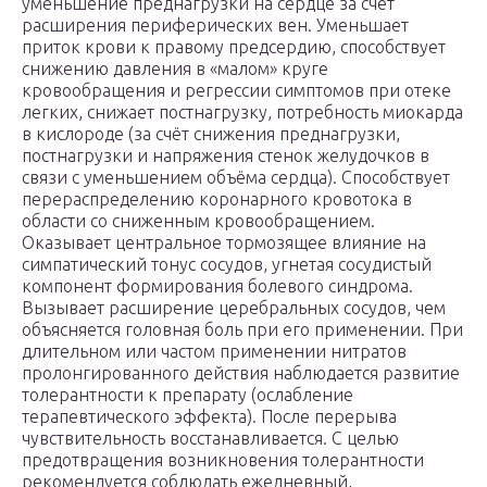
уменьшение преднагрузки на сердце за счёт
расширения периферических вен. Уменьшает
приток крови к правому предсердию, способствует
снижению давления в «малом» круге
кровообращения и регрессии симптомов при отеке
легких, снижает постнагрузку, потребность миокарда
в кислороде (за счёт снижения преднагрузки,
постнагрузки и напряжения стенок желудочков в
связи с уменьшением объёма сердца). Способствует
перераспределению коронарного кровотока в
области со сниженным кровообращением.
Оказывает центральное тормозящее влияние на
симпатический тонус сосудов, угнетая сосудистый
компонент формирования болевого синдрома.
Вызывает расширение церебральных сосудов, чем
объясняется головная боль при его применении. При
длительном или частом применении нитратов
пролонгированного действия наблюдается развитие
толерантности к препарату (ослабление
терапевтического эффекта). После перерыва
чувствительность восстанавливается. С целью
предотвращения возникновения толерантности
рекомендуется соблюдать ежедневный,