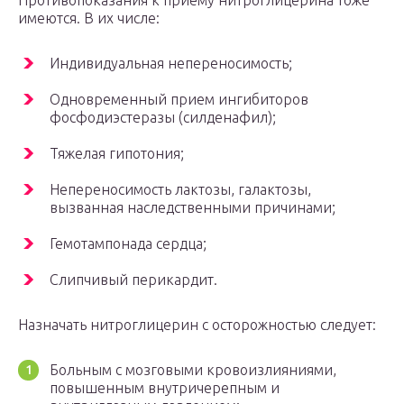
Противопоказания к приему нитроглицерина тоже
имеются. В их числе:
Индивидуальная непереносимость;
Одновременный прием ингибиторов
фосфодиэстеразы (силденафил);
Тяжелая гипотония;
Непереносимость лактозы, галактозы,
вызванная наследственными причинами;
Гемотампонада сердца;
Слипчивый перикардит.
Назначать нитроглицерин с осторожностью следует:
Больным с мозговыми кровоизлияниями,
повышенным внутричерепным и