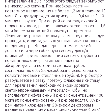
интервалами в 30 с; после этого следует закрыть рот
на несколько секунд. При необходимости —
повторное введение, но не более 1,2 мг в течение 15
мин. Для предупреждения приступа — 0,4 мг за 5–10
мин до нагрузки. При острой левожелудочковой
недостаточности, развивающемся отеке легких — 1,6
мг и более за короткий промежуток времени.
Лечение нитроглицерином для в/в введения следует
проводить, индивидуально устанавливая скорость
введения р-ра. Вводят через автоматический
дозатор или через обычную систему для в/в
вливаний. При использовании системы трубок из
поливинилхлорида активное вещество
абсорбируется и потери на стенках трубок
составляют до 60% (целесообразно использовать
полиэтиленовые и стеклянные трубки). Р-р быстро
разрушается на свету, поэтому флаконы и систему
для переливания необходимо экранировать
светонепроницаемым материалом. Обычно
используют инфузионный р-р с концентрацией 100
мкг/мл: концентрированный р-р разводят 0,9% р-
ром натрия хлорида или 5% р-ром декстрозы и
вводят в/в капельно с начальной скоростью 5 мкг/