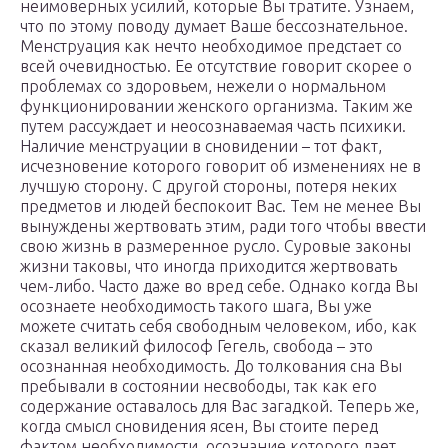
неимоверных усилий, которые Вы тратите. Узнаем,
что по этому поводу думает Ваше бессознательное.
Менструация как нечто необходимое предстает со
всей очевидностью. Ее отсутствие говорит скорее о
проблемах со здоровьем, нежели о нормальном
функционировании женского организма. Таким же
путем рассуждает и неосознаваемая часть психики.
Наличие менструации в сновидении – тот факт,
исчезновение которого говорит об изменениях не в
лучшую сторону. С другой стороны, потеря неких
предметов и людей беспокоит Вас. Тем не менее Вы
вынуждены жертвовать этим, ради того чтобы ввести
свою жизнь в размеренное русло. Суровые законы
жизни таковы, что иногда приходится жертвовать
чем-либо. Часто даже во вред себе. Однако когда Вы
осознаете необходимость такого шага, Вы уже
можете считать себя свободным человеком, ибо, как
сказал великий философ Гегель, свобода – это
осознанная необходимость. До толкования сна Вы
пребывали в состоянии несвободы, так как его
содержание оставалось для Вас загадкой. Теперь же,
когда смысл сновидения ясен, Вы стоите перед
фактом необходимости, осознание которого дает