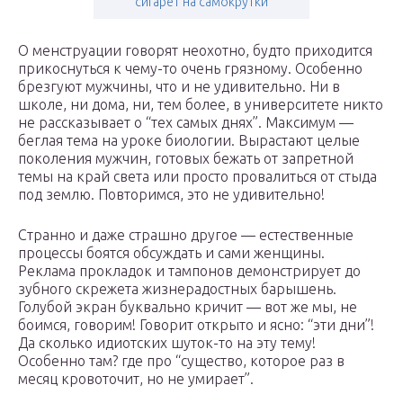
сигарет на самокрутки
О менструации говорят неохотно, будто приходится
прикоснуться к чему-то очень грязному. Особенно
брезгуют мужчины, что и не удивительно. Ни в
школе, ни дома, ни, тем более, в университете никто
не рассказывает о “тех самых днях”. Максимум —
беглая тема на уроке биологии. Вырастают целые
поколения мужчин, готовых бежать от запретной
темы на край света или просто провалиться от стыда
под землю. Повторимся, это не удивительно!
Странно и даже страшно другое — естественные
процессы боятся обсуждать и сами женщины.
Реклама прокладок и тампонов демонстрирует до
зубного скрежета жизнерадостных барышень.
Голубой экран буквально кричит — вот же мы, не
боимся, говорим! Говорит открыто и ясно: “эти дни”!
Да сколько идиотских шуток-то на эту тему!
Особенно там? где про “существо, которое раз в
месяц кровоточит, но не умирает”.