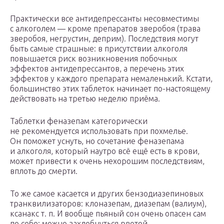
Практически все антидепрессанты несовместимы
с алкоголем — кроме препаратов зверобоя (трава
зверобоя, негрустин, деприм). Последствия могут
быть самые страшные: в присутствии алкоголя
повышается риск возникновения побочных
эффектов антидепрессантов, а перечень этих
эффектов у каждого препарата немаленький. Кстати,
большинство этих таблеток начинает по-настоящему
действовать на третью неделю приёма.
Таблетки феназепам категорически
не рекомендуется использовать при похмелье.
Он поможет уснуть, но сочетание феназепама
и алкоголя, который наутро всё ещё есть в крови,
может привести к очень нехорошим последствиям,
вплоть до смерти.
То же самое касается и других бензодиазепиновых
транквилизаторов: клоназепам, диазепам (валиум),
ксанакс т. п. И вообще пьяный сон очень опасен сам
по себе: можно захлебнуться рвотой.