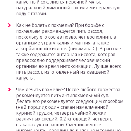
капустный сок, листья перечной мяты,
натуральный лимонный сок или минеральную
воду с газами.
Как не болеть с похмелья? При борьбе с
похмельем рекомендуется пить рассол,
поскольку его состав позволяет восполнить в
организме утрату калия и магния, а также
аскорбиновой кислоты (витамина С). В рассоле
также содержится янтарная кислота, которая
превосходно поддерживает человеческий
организм во время интоксикации. Лучше всего
пить рассол, изготовленный из квашеной
капусты.
Чем лечить похмелье? После любого торжества
рекомендуется пить антипохмельный суп.
Делать его рекомендуется следующим способом
(на 2 порции): один стакан измельченной
куриной грудки, четверть чайной ложки
различных специй, 0,2 кг овощей, четверть
стакана лука и лапши. Смешиваем все
ингридиенты, доводим до кипения и томим не