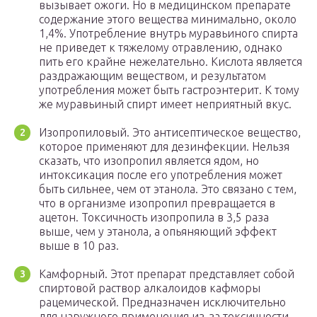
вызывает ожоги. Но в медицинском препарате
содержание этого вещества минимально, около
1,4%. Употребление внутрь муравьиного спирта
не приведет к тяжелому отравлению, однако
пить его крайне нежелательно. Кислота является
раздражающим веществом, и результатом
употребления может быть гастроэнтерит. К тому
же муравьиный спирт имеет неприятный вкус.
Изопропиловый. Это антисептическое вещество,
которое применяют для дезинфекции. Нельзя
сказать, что изопропил является ядом, но
интоксикация после его употребления может
быть сильнее, чем от этанола. Это связано с тем,
что в организме изопропил превращается в
ацетон. Токсичность изопропила в 3,5 раза
выше, чем у этанола, а опьяняющий эффект
выше в 10 раз.
Камфорный. Этот препарат представляет собой
спиртовой раствор алкалоидов кафморы
рацемической. Предназначен исключительно
для наружного применения из-за токсичности.