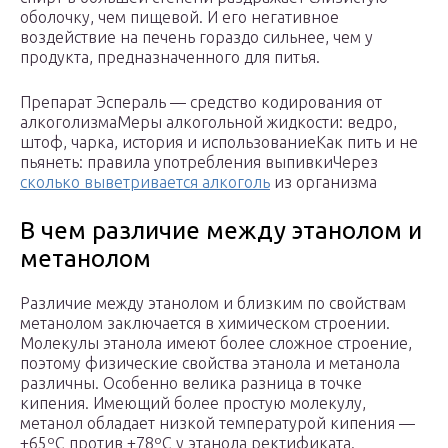
оболочку, чем пищевой. И его негативное
воздействие на печень гораздо сильнее, чем у
продукта, предназначенного для питья.
Препарат Эспераль — средство кодирования от
алкоголизмаМеры алкогольной жидкости: ведро,
штоф, чарка, история и использованиеКак пить и не
пьянеть: правила употребления выпивкиЧерез
сколько выветривается алкоголь
из организма
В чем различие между этанолом и
метанолом
Различие между этанолом и близким по свойствам
метанолом заключается в химическом строении.
Молекулы этанола имеют более сложное строение,
поэтому физические свойства этанола и метанола
различны. Особенно велика разница в точке
кипения. Имеющий более простую молекулу,
метанол обладает низкой температурой кипения —
+65ºС против +78ºС у этанола ректификата.