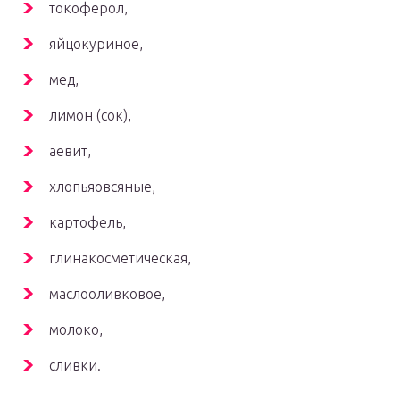
токоферол,
яйцокуриное,
мед,
лимон (сок),
аевит,
хлопьяовсяные,
картофель,
глинакосметическая,
маслооливковое,
молоко,
сливки.