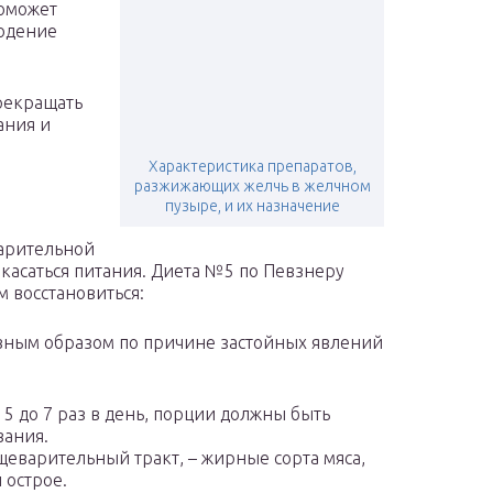
поможет
людение
рекращать
ания и
Характеристика препаратов,
разжижающих желчь в желчном
пузыре, и их назначение
варительной
касаться питания. Диета №5 по Певзнеру
 восстановиться:
вным образом по причине застойных явлений
 5 до 7 раз в день, порции должны быть
ания.
еварительный тракт, – жирные сорта мяса,
 острое.