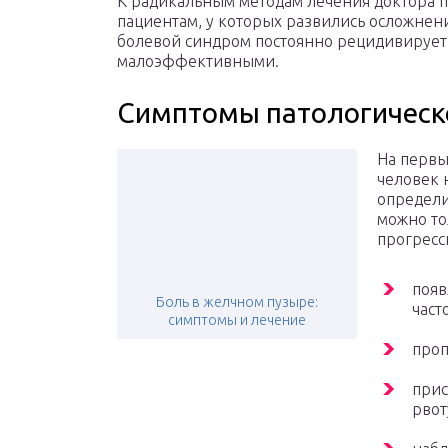
К радикальным методам лечения доктора п
пациентам, у которых развились осложнен
болевой синдром постоянно рецидивирует
малоэффективными.
Симптомы патологическ
На первы
человек 
определи
можно то
прогресс
появ
Боль в желчном пузыре:
част
симптомы и лечение
проп
прис
рвот