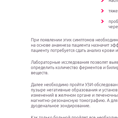
набл
тяже
проб
чере
При появлении этих симптомов необходимо
на основе анамнеза пациента назначит эф
пациенту потребуется сдать анализ крови и
Лабораторные исследования позволят выяв
определить количество ферментов и билир
веществ.
Далее необходимо пройти УЗИ-обследован
пузыре негативные образования и установ
изменений в желчном органе и печеночных
магнитно-резонансную томографию. А для
дуоденальное зондирование.
Как только больной пройдет все необходи