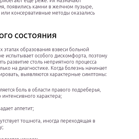
рибегают ещё реже. Их назначают
ия, появились камни в желчном пузыре,
 или консервативные методы оказались
ого состояния
х этапах образования взвеси больной
не испытывает особого дискомфорта, поэтому
ть развитие столь неприятного процесса
лько на диагностике. Когда болезнь начинает
ировать, выявляются характерные симптомы:
ляется боль в области правого подреберья,
о интенсивного характера;
адает аппетит;
утствует тошнота, иногда переходящая в
у;