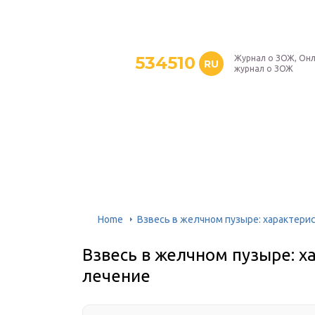
534510
Журнал о ЗОЖ, Онл
RU
журнал о ЗОЖ
Home
Взвесь в желчном пузыре: характери
Взвесь в желчном пузыре: х
лечение