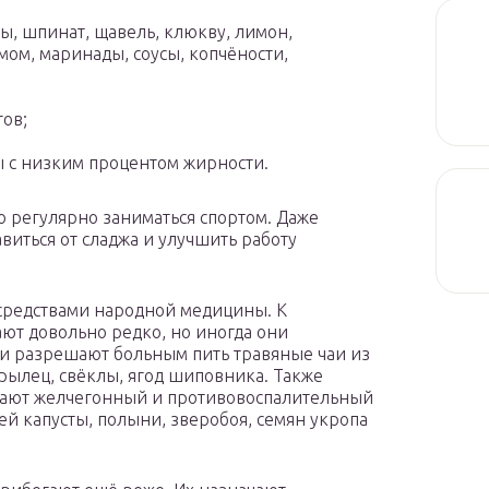
ы, шпинат, щавель, клюкву, лимон,
мом, маринады, соусы, копчёности,
тов;
ы с низким процентом жирности.
о регулярно заниматься спортом. Даже
виться от сладжа и улучшить работу
 средствами народной медицины. К
ют довольно редко, но иногда они
 разрешают больным пить травяные чаи из
рылец, свёклы, ягод шиповника. Также
вают желчегонный и противовоспалительный
ей капусты, полыни, зверобоя, семян укропа