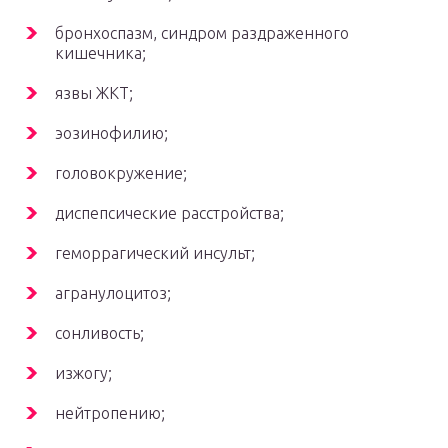
бронхоспазм, синдром раздраженного
кишечника;
язвы ЖКТ;
эозинофилию;
головокружение;
диспепсические расстройства;
геморрагический инсульт;
агранулоцитоз;
сонливость;
изжогу;
нейтропению;