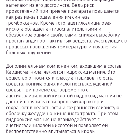
вытекают из его достоинств. Ведь риск
кровотечений при приеме препарата повышается
как раз из-за подавления им синтеза
тромбоксанов. Кроме того, ацетилсалициловая
кислота обладает антивоспалительными и
обезболивающими свойствами, снижая выработку
простагландинов – активных веществ, участвующих в
процессах повышения температуры и появления
болевых ощущений.
Дополнительным компонентом, входящим в состав
Кардиомагнила, является гидроксид магния. Это
вещество относится к классу антацидов, то есть,
средств, понижающих кислотность желудочной
среды. При приеме одновременно с
ацетилсалициловой кислотой гидроксид магния не
дает ей проявить свой вредный характер и
сохраняет в целостности и сохранности слизистую
оболочку желудочно-кишечного тракта. При этом
гидрооксид магния не взаимодействует с
ацетилсалициловой кислотой и позволяет ей
беспрепятственно впитываться в кровь.