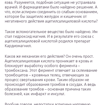
язва. Разумеется, подобная ситуация не устраивала
врачей. И фармацевтами было найдено решение. А
что, если аспирин соединить со слабым основанием,
которое бы защитило желудок и кишечник от
негативного действия ацетилсалициловой кислоты?
Такое вспомогательное вещество было найдено. Им
стал гидроксид магния. И в результате его союза с
ацетилсалициловой кислотой родился препарат
Кардиомагнил.
Каков же механизм его действия? Он очень прост.
Ацетилсалициловая кислота проникает в кровь и
блокирует выработку особого фермента –
тромбоксана. Этот фермент отвечает за склеивание
тромбоцитов – кровяных телец, отвечающих за
процесс свертывания крови. Таким образом не
происходит образования тромбов в сосудах. А ведь
образование тромбов – основная причина таких
болезней, как инфаркт и инсульт.
Вообще говоря, недостатки аспирина напрямую