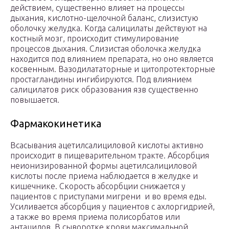
действием, существенно влияет на процессы
дыхания, кислотно-щелочной баланс, слизистую
оболочку желудка. Когда салицилаты действуют на
костный мозг, происходит стимулирование
процессов дыхания. Слизистая оболочка желудка
находится под влиянием препарата, но оно является
косвенным. Вазодилататорные и цитопротекторные
простагландины ингибируются. Под влиянием
салицилатов риск образования язв существенно
повышается.
Фармакокинетика
Всасывания ацетилсалициловой кислоты активно
происходит в пищеварительном тракте. Абсорбция
неионизированной формы ацетилсалициловой
кислоты после приема наблюдается в желудке и
кишечнике. Скорость абсорбции снижается у
пациентов с приступами мигрени и во время еды.
Усиливается абсорбция у пациентов с ахлоргидрией,
а также во время приема полисорбатов или
антацидов. В сыворотке крови максимальной