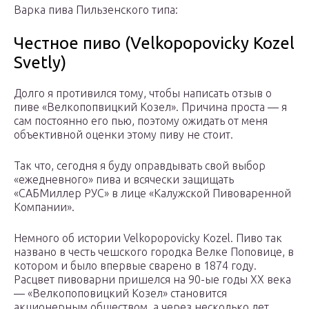
Варка пива Пильзенского типа:
Честное пиво (Velkopopovicky Kozel
Svetly)
Долго я противился тому, чтобы написать отзыв о
пиве «Велкопопвицкий Козел». Причина проста — я
сам постоянно его пью, поэтому ожидать от меня
объективной оценки этому пиву не стоит.
Так что, сегодня я буду оправдывать свой выбор
«ежедневного» пива и всячески защищать
«САБМиллер РУС» в лице «Калужской Пивоваренной
Компании».
Немного об истории Velkopopovicky Kozel. Пиво так
названо в честь чешского городка Велке Поповице, в
котором и было впервые сварено в 1874 году.
Расцвет пивоварни пришелся на 90-ые годы XX века
— «Велкопоповицкий Козел» становится
акционерным обществом, а через несколько лет