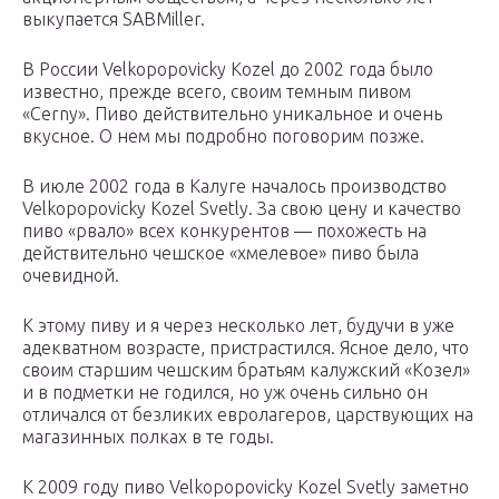
выкупается SABMiller.
В России Velkopopovicky Kozel до 2002 года было
известно, прежде всего, своим темным пивом
«Cerny». Пиво действительно уникальное и очень
вкусное. О нем мы подробно поговорим позже.
В июле 2002 года в Калуге началось производство
Velkopopovicky Kozel Svetly. За свою цену и качество
пиво «рвало» всех конкурентов — похожесть на
действительно чешское «хмелевое» пиво была
очевидной.
К этому пиву и я через несколько лет, будучи в уже
адекватном возрасте, пристрастился. Ясное дело, что
своим старшим чешским братьям калужский «Козел»
и в подметки не годился, но уж очень сильно он
отличался от безликих евролагеров, царствующих на
магазинных полках в те годы.
К 2009 году пиво Velkopopovicky Kozel Svetly заметно