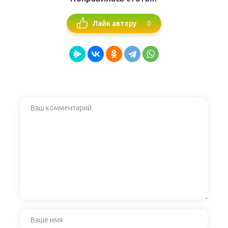
0
Лайк автору