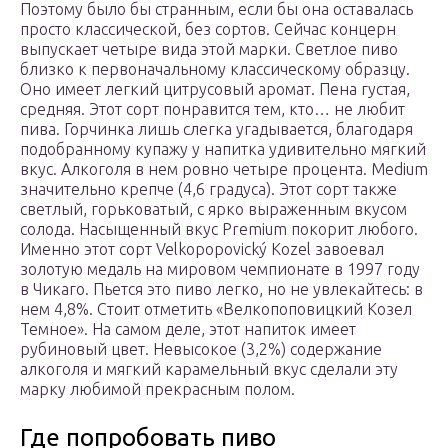
Поэтому было бы странным, если бы она оставалась
просто классической, без сортов. Сейчас концерн
выпускает четыре вида этой марки. Светлое пиво
близко к первоначальному классическому образцу.
Оно имеет легкий цитрусовый аромат. Пена густая,
средняя. Этот сорт понравится тем, кто… не любит
пива. Горчинка лишь слегка угадывается, благодаря
подобранному купажу у напитка удивительно мягкий
вкус. Алкоголя в нем ровно четыре процента. Medium
значительно крепче (4,6 градуса). Этот сорт также
светлый, горьковатый, с ярко выраженным вкусом
солода. Насыщенный вкус Premium покорит любого.
Именно этот сорт Velkopopovický Kozel завоевал
золотую медаль на мировом чемпионате в 1997 году
в Чикаго. Пьется это пиво легко, но не увлекайтесь: в
нем 4,8%. Стоит отметить «Велкопоповицкий Козел
Темное». На самом деле, этот напиток имеет
рубиновый цвет. Невысокое (3,2%) содержание
алкоголя и мягкий карамельный вкус сделали эту
марку любимой прекрасным полом.
Где попробовать пиво