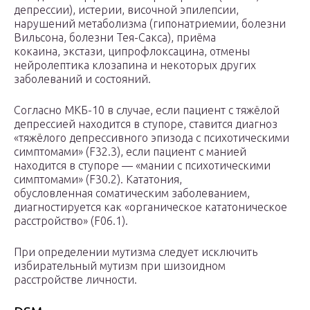
депрессии), истерии, височной эпилепсии,
нарушений метаболизма (гипонатриемии, болезни
Вильсона, болезни Тея-Сакса), приёма
кокаина, экстази, ципрофлоксацина, отмены
нейролептика клозапина и некоторых других
заболеваний и состояний.
Согласно МКБ-10 в случае, если пациент с тяжёлой
депрессией находится в ступоре, ставится диагноз
«тяжёлого депрессивного эпизода с психотическими
симптомами» (F32.3), если пациент с манией
находится в ступоре — «мании с психотическими
симптомами» (F30.2). Кататония,
обусловленная соматическим заболеванием,
диагностируется как «органическое кататоническое
расстройство» (F06.1).
При определении мутизма следует исключить
избирательный мутизм при шизоидном
расстройстве личности.