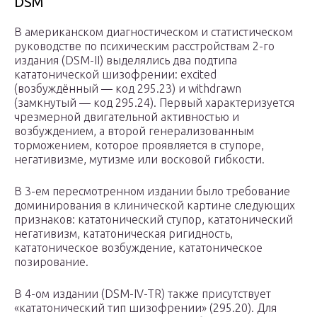
DSM
В американском диагностическом и статистическом
руководстве по психическим расстройствам 2-го
издания (DSM-II) выделялись два подтипа
кататонической шизофрении: excited
(возбуждённый — код 295.23) и withdrawn
(замкнутый — код 295.24). Первый характеризуется
чрезмерной двигательной активностью и
возбуждением, а второй генерализованным
торможением, которое проявляется в ступоре,
негативизме, мутизме или восковой гибкости.
В 3-ем пересмотренном издании было требование
доминирования в клинической картине следующих
признаков: кататонический ступор, кататонический
негативизм, кататоническая ригидность,
кататоническое возбуждение, кататоническое
позирование.
В 4-ом издании (DSM-IV-TR) также присутствует
«кататонический тип шизофрении» (295.20). Для