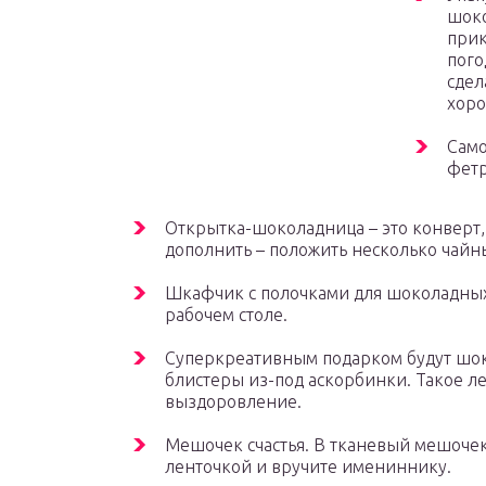
шоко
прик
пого
сдел
хор
Само
фетр
Открытка-шоколадница – это конверт,
дополнить – положить несколько чайн
Шкафчик с полочками для шоколадных
рабочем столе.
Суперкреативным подарком будут шок
блистеры из-под аскорбинки. Такое л
выздоровление.
Мешочек счастья. В тканевый мешоче
ленточкой и вручите имениннику.