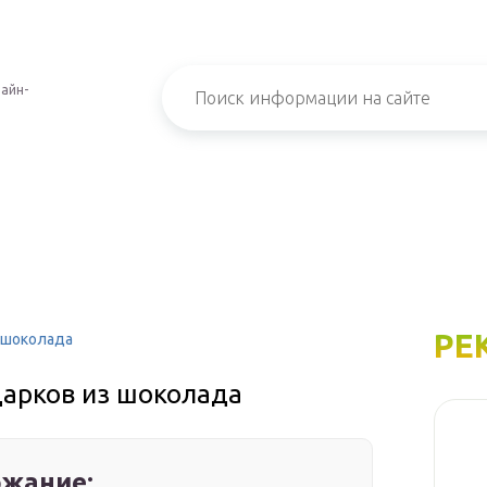
айн-
РЕ
 шоколада
арков из шоколада
жание: