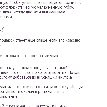
нную. Чтобы упаковать цветы, ее оборачивают
ют флористическую увлажненную губку.
концом. Между цветами выкладывают
синами.
ь?
подарок станет еще слаще, если его красиво
ь.
ет огромное разнообразие упаковок.
ичная упаковка иногда бывает такой
ивой, что её даже не хочется портить. Но как
ругому добраться до вкусняшки внутри?
лания, которые наносятся на обертку. Иногда
рачивают шоколад в распечатанное
равление.
уйте разломанную на кусочки плитку