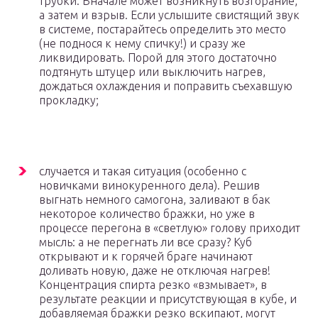
трубки. Вначале может возникнуть возгорание,
а затем и взрыв. Если услышите свистящий звук
в системе, постарайтесь определить это место
(не поднося к нему спичку!) и сразу же
ликвидировать. Порой для этого достаточно
подтянуть штуцер или выключить нагрев,
дождаться охлаждения и поправить съехавшую
прокладку;
случается и такая ситуация (особенно с
новичками винокуренного дела). Решив
выгнать немного самогона, заливают в бак
некоторое количество бражки, но уже в
процессе перегона в «светлую» голову приходит
мысль: а не перегнать ли все сразу? Куб
открывают и к горячей браге начинают
доливать новую, даже не отключая нагрев!
Концентрация спирта резко «взмывает», в
результате реакции и присутствующая в кубе, и
добавляемая бражки резко вскипают, могут