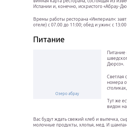
винная карта ресторана, состоящая из изв
Испании и, конечно, искристого «Абрау-Дю
Времы работы ресторана «Империал»: завт
отеле) с 07.00 до 11:00; обед и ужин: с 13:00
Питание
Питание 
шведског
Дюрсо».
Светлая 
номера о
столиках,
Озеро абрау
Тут же ес
видом на
Вас будут ждать свежий хлеб и выпечка, сы
молочные продукты, хлопья, мед. И шампа