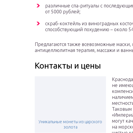
различные спа-ритуалы с последующим
от 5000 рублей;
скраб-коктейль из виноградных косто
способствующий похудению – около 54
Предлагаются также всевозможные маски, п
антицеллюлитная терапия, массажи и ванны,
Контакты и цены
Краснода
не имеющ
компенси
наличием
местност
Таковым 
«Империа
могут ка
Уникальные монеты из царского
на морск
золота
чистые к