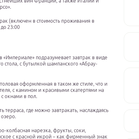
естнейших вин Франции, а также Италии и
рсо».
рак (включен в стоимость проживания в
 до 23:00
в «Империале» подразумевает завтрак в виде
о стола, с бутылкой шампанского «Абрау-
столовая оформленная в таком же стиле, что и
теля, с камином и красивыми скатертями на
 с окнами в пол.
ть терраса, где можно завтракать, наслаждаясь
 озеро.
ро-колбасная нарезка, фрукты, соки,
нское с красной икрой – как фирменный знак