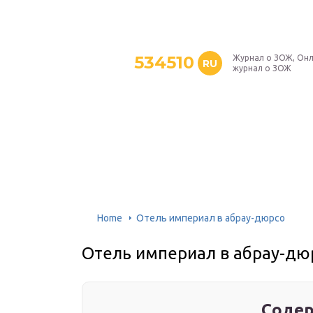
534510
Журнал о ЗОЖ, Онл
RU
журнал о ЗОЖ
Home
Отель империал в абрау-дюрсо
Отель империал в абрау-дю
Содер