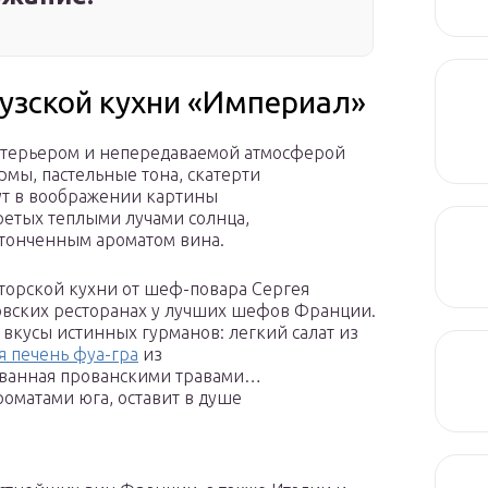
узской кухни «Империал»
нтерьером и непередаваемой атмосферой
мы, пастельные тона, скатерти
т в воображении картины
етых теплыми лучами солнца,
тонченным ароматом вина.
вторской кухни от шеф-повара Сергея
овских ресторанах у лучших шефов Франции.
вкусы истинных гурманов: легкий салат из
я печень фуа-гра
из
ованная прованскими травами…
роматами юга, оставит в душе