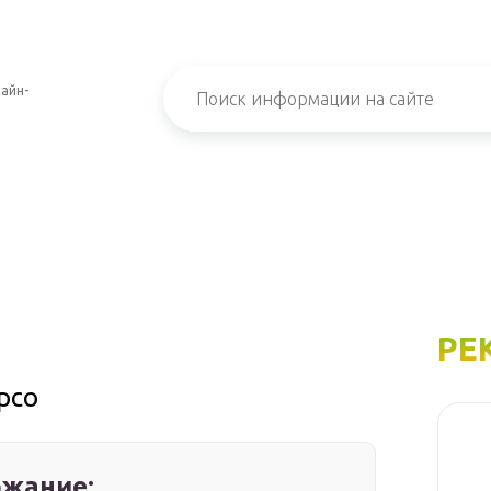
айн-
РЕ
рсо
жание: