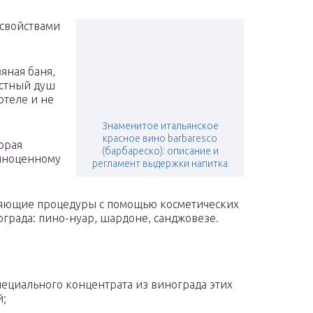
 свойствами
яная баня,
астный душ
отеле и не
Знаменитое итальянское
красное вино barbaresco
орая
(барбареско): описание и
лноценному
регламент выдержки напитка
ляющие процедуры с помощью косметических
ограда: пино-нуар, шардоне, санджовезе.
пециального концентрата из винограда этих
й;