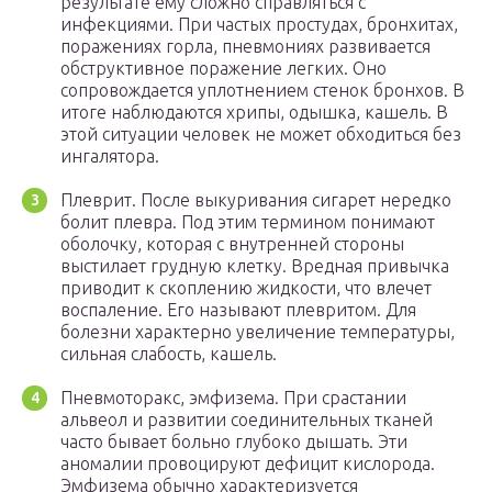
результате ему сложно справляться с
инфекциями. При частых простудах, бронхитах,
поражениях горла, пневмониях развивается
обструктивное поражение легких. Оно
сопровождается уплотнением стенок бронхов. В
итоге наблюдаются хрипы, одышка, кашель. В
этой ситуации человек не может обходиться без
ингалятора.
Плеврит. После выкуривания сигарет нередко
болит плевра. Под этим термином понимают
оболочку, которая с внутренней стороны
выстилает грудную клетку. Вредная привычка
приводит к скоплению жидкости, что влечет
воспаление. Его называют плевритом. Для
болезни характерно увеличение температуры,
сильная слабость, кашель.
Пневмоторакс, эмфизема. При срастании
альвеол и развитии соединительных тканей
часто бывает больно глубоко дышать. Эти
аномалии провоцируют дефицит кислорода.
Эмфизема обычно характеризуется