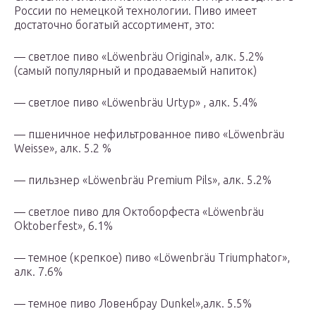
России по немецкой технологии. Пиво имеет
достаточно богатый ассортимент, это:
— светлое пиво «Löwenbräu Original», алк. 5.2%
(самый популярный и продаваемый напиток)
— светлое пиво «Löwenbräu Urtyp» , алк. 5.4%
— пшеничное нефильтрованное пиво «Löwenbräu
Weisse», алк. 5.2 %
— пильзнер «Löwenbräu Premium Pils», алк. 5.2%
— светлое пиво для Октоборфеста «Löwenbräu
Oktoberfest», 6.1%
— темное (крепкое) пиво «Löwenbräu Triumphator»,
алк. 7.6%
— темное пиво Ловенбрау Dunkel»,алк. 5.5%