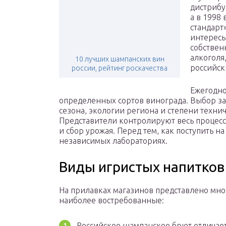
дистрибу
а в 1998
стандарт»
интересы 
собствен
алкоголя
10 лучших шампанских вин
российск
россии, рейтинг роскачества
Ежегодно
определенных сортов винограда. Выбор за
сезона, экологии региона и степени техни
Представители контролируют весь процесс
и сбор урожая. Перед тем, как поступить н
независимых лабораториях.
Виды игристых напитков
На прилавках магазинов представлено мно
наиболее востребованные:
Российское шампанское брют отличает