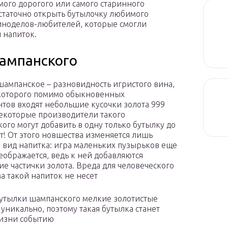
амого дорогого или самого старинного
статочно открыть бутылочку любимого
виноделов-любителей, которые смогли
 напиток.
шампанского
шампанское – разновидность игристого вина,
 которого помимо обыкновенных
тов входят небольшие кусочки золота 999
екоторые производители такого
ого могут добавить в одну только бутылку до
ат! От этого новшества изменяется лишь
вид напитка: игра маленьких пузырьков еще
еображается, ведь к ней добавляются
е частички золота. Вреда для человеческого
а такой напиток не несет
утылки шампанского мелкие золотистые
уникально, поэтому такая бутылка станет
жизни событию