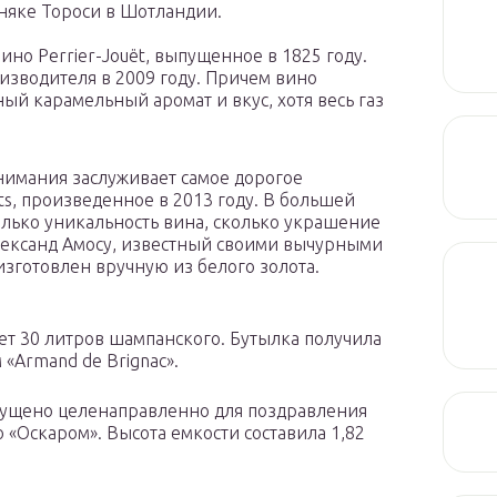
бняке Тороси в Шотландии.
ино Perrier-Jouёt, выпущенное в 1825 году.
зводителя в 2009 году. Причем вино
ый карамельный аромат и вкус, хотя весь газ
внимания заслуживает самое дорогое
s, произведенное в 2013 году. В большей
только уникальность вина, сколько украшение
лександ Амосу, известный своими вычурными
готовлен вручную из белого золота.
ет 30 литров шампанского. Бутылка получила
«Armand de Brignac».
пущено целенаправленно для поздравления
 «Оскаром». Высота емкости составила 1,82