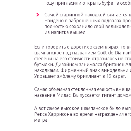
году пригласили открыть буфет в осо
Самой старинной находкой считается в
Найдено в заброшенных подвалах прои
полностью сохранило свой великолепн
из напитка вышел.
Если говорить о дорогих экземплярах, то 
шампанское под названием Goût de Diamant
степени на его стоимости отразилось не с
бутылки. Дизайном занимался британец А
находками. Фирменный знак винодельни из
Украшает эмблему бриллиант в 19 карат.
Самая объемная стеклянная емкость вмеща
название Мидас. Выпускается гигант домом 
А вот самое высокое шампанское было вы
Рекса Харрисона во время награждения его
метра.