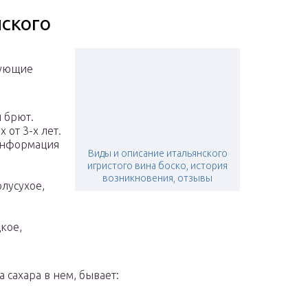
ского
дующие
и брют.
 от 3-х лет.
 информация
Виды и описание итальянского
игристого вина боско, история
возникновения, отзывы
олусухое,
кое,
 сахара в нем, бывает: