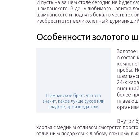
И пусть на вашем столе сегодня не будет с
шампанского. В день любимого напитка до
шампанского и поднять бокал в честь тех 
изобрести этот великолепный дурманящий
Особенности золотого 
Золотое 
в состав
компонен
пробы. Н
шампанск
24-х кар
внешний 
более пр
Шампанское брют. что это
плавающи
значит, какое лучше сухое или
сладкое, производители
организм
Внутри б
хлопья с медным отливом смотрятся просто 
отличным подарком к любому важному в 