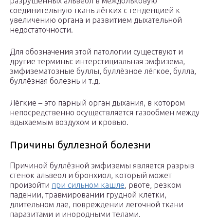
разрушенных альвеол в междольковую
соединительную ткань лёгких с тенденцией к
увеличению органа и развитием дыхательной
недостаточности.
Для обозначения этой патологии существуют и
другие термины: интерстициальная эмфизема,
эмфизематозные буллы, буллёзное лёгкое, булла,
буллёзная болезнь и т.д.
Лёгкие – это парный орган дыхания, в котором
непосредственно осуществляется газообмен между
вдыхаемым воздухом и кровью.
Причины буллезной болезни
Причиной буллёзной эмфиземы является разрыв
стенок альвеол и бронхиол, который может
произойти
при сильном кашле
, рвоте, резком
падении, травмировании грудной клетки,
длительном лае, повреждении легочной ткани
паразитами и инородными телами.