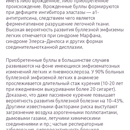
иметь либо врожденное, либо приобретенное
происхождение. Врожденные буллы формируются
при дефиците ингибитора эластазы — a1-
антитрипсина, следствием чего является
ферментативное разрушение легочной ткани.
Высокая вероятность развития буллезной эмфиземы
легких отмечается при синдроме Марфана,
синдроме Элерса–Данлоса и других формах
соединительнотканной дисплазии.
Приобретенные буллы в большинстве случаев
развиваются на фоне имеющихся эмфизематозных
изменений легких и пневмосклероза. У 90% больных
буллезной эмфиземой легких в анамнезе
прослеживается длительный стаж курения (10-20 лет
при ежедневном выкуривании более 20 сигарет).
Доказано, что даже пассивное курение повышает
вероятность развития буллезной болезни на 10–43%.
Другими известными факторами риска выступают
загрязнение воздуха аэрогенными поллютантами,
дымовыми газами, летучими химическими
соединениями и пр.; частые респираторные
заболевания, гиперреактивность бронхов,