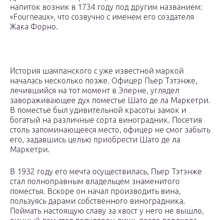
напиток возник в 1734 году под другим названием:
«Fourneaux», что созвучно с именем его создателя
Жака Форно.
История шампанского с уже известной маркой
началась несколько позже. Офицер Пьер Тэтэнже,
лечившийся на тот момент в Эперне, углядел
завораживающее дух поместье Шато де ла Маркетри.
В поместье был удивительной красоты замок и
богатый на различные сорта виноградник. Посетив
столь запоминающееся место, офицер не смог забыть
его, задавшись целью приобрести Шато де ла
Маркетри.
В 1932 году его мечта осуществилась, Пьер Тэтэнже
стал полноправным владельцем знаменитого
поместья. Вскоре он начал производить вина,
пользуясь дарами собственного виноградника.
Поймать настоящую славу за хвост у него не вышло,