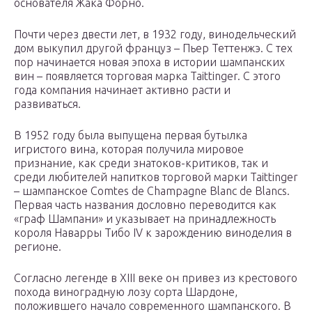
основателя Жака Форно.
Почти через двести лет, в 1932 году, винодельческий
дом выкупил другой француз – Пьер Теттенжэ. С тех
пор начинается новая эпоха в истории шампанских
вин – появляется торговая марка Taittinger. С этого
года компания начинает активно расти и
развиваться.
В 1952 году была выпущена первая бутылка
игристого вина, которая получила мировое
признание, как среди знатоков-критиков, так и
среди любителей напитков торговой марки Taittinger
– шампанское Comtes de Champagne Blanc de Blancs.
Первая часть названия дословно переводится как
«граф Шампани» и указывает на принадлежность
короля Наварры Тибо IV к зарождению виноделия в
регионе.
Согласно легенде в XIII веке он привез из крестового
похода виноградную лозу сорта Шардоне,
положившего начало современного шампанского. В