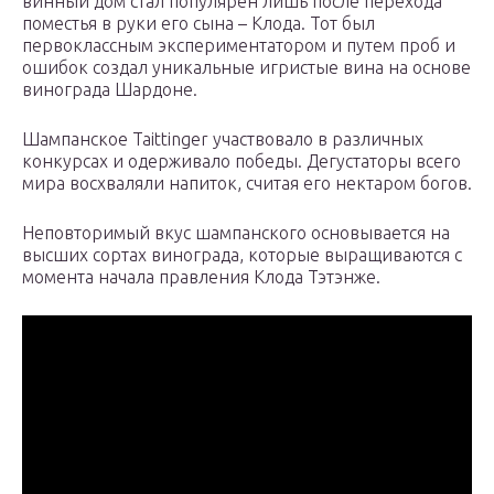
винный дом стал популярен лишь после перехода
поместья в руки его сына – Клода. Тот был
первоклассным экспериментатором и путем проб и
ошибок создал уникальные игристые вина на основе
винограда Шардоне.
Шампанское Taittinger участвовало в различных
конкурсах и одерживало победы. Дегустаторы всего
мира восхваляли напиток, считая его нектаром богов.
Неповторимый вкус шампанского основывается на
высших сортах винограда, которые выращиваются с
момента начала правления Клода Тэтэнже.