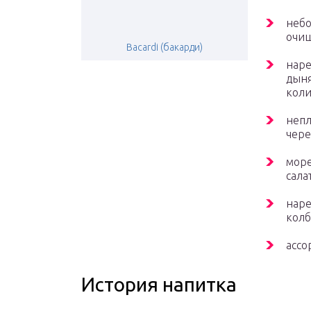
небо
очищ
Bacardi (бакарди)
наре
дыня
коли
непл
чере
море
сала
наре
колб
ассо
История напитка