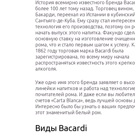
История всемирно известного бренда Bacar
более 100 лет тому назад. Торговец вином
Бакарди, переехал из Испании в кубински
Сантьяго-де-Куба. Ему сразу стал интересе
технология его производства, поэтому он 
начать выпуск этого напитка. Факундо сдел
основную ставку на изготовление очищенн
рома, что и стало первым шагом к успеху. К
1862 году торговая марка Bacardi была
зарегистрирована, по всему миру начала
распространяться известность этого крепко
алкоголя.
Уже одно имя этого бренда заявляет о выс
линейки напитков и работа над технологи
почитателей рома. И даже если вы любитель
счетов «Carta Blanca», ведь лучшей основы
Интересно было бы узнать о ваших предпочт
этот знаменитый белый ром.
Виды Bacardi