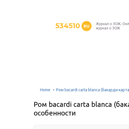
534510
Журнал о ЗОЖ, Онл
RU
журнал о ЗОЖ
Home
Ром bacardi carta blanca (бакарди карт
Ром bacardi carta blanca (ба
особенности