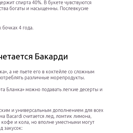
ержит спирта 40%. В букете чувствуются
ства богаты и насыщенны. Послевкусие
бочках 4 года.
четается Бакарди
а», а не пьете его в коктейле со сложным
употреблять различные морепродукты.
та Бланка» можно подавать легкие десерты и
ским и универсальным дополнением для всех
ма Bacardi считается лед, ломтик лимона,
 кофе и кола, но вполне уместными могут
д закусок: