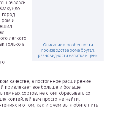
di началась
, Факундо
й город
н ром и
решил
ал
ого легкого
ак только в
Описание и особенности
производства рома бругал.
разновидности напитка и цены
го
оком качестве, а постоянное расширение
ей привлекает все больше и больше
 темных сортов, не стоит сбрасывать со
 для коктейлей вам просто не найти.
ениях и о том, как и с чем вы любите пить