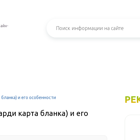
айн-
РЕ
а бланка) и его особенности
карди карта бланка) и его