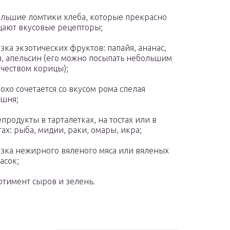
льшие ломтики хлеба, которые прекрасно
ают вкусовые рецепторы;
зка экзотических фруктов: папайя, ананас,
, апельсин (его можно посыпать небольшим
чеством корицы);
охо сочетается со вкусом рома спелая
шня;
продукты в тарталетках, на тостах или в
тах: рыба, мидии, раки, омары, икра;
зка нежирного вяленого мяса или вяленых
асок;
ртимент сыров и зелень.